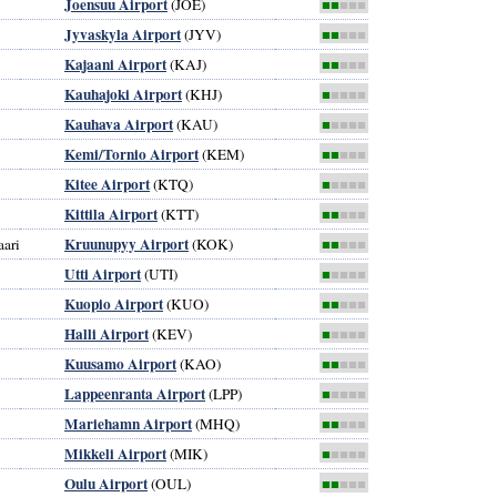
Joensuu Airport
(JOE)
■■
■■■
Jyvaskyla Airport
(JYV)
■■
■■■
Kajaani Airport
(KAJ)
■■
■■■
Kauhajoki Airport
(KHJ)
■
■■■■
Kauhava Airport
(KAU)
■
■■■■
Kemi/Tornio Airport
(KEM)
■■
■■■
Kitee Airport
(KTQ)
■
■■■■
Kittila Airport
(KTT)
■■
■■■
Kruunupyy Airport
aari
(KOK)
■■
■■■
Utti Airport
(UTI)
■
■■■■
Kuopio Airport
(KUO)
■■
■■■
Halli Airport
(KEV)
■
■■■■
Kuusamo Airport
(KAO)
■■
■■■
Lappeenranta Airport
(LPP)
■
■■■■
Mariehamn Airport
(MHQ)
■■
■■■
Mikkeli Airport
(MIK)
■
■■■■
Oulu Airport
(OUL)
■■
■■■