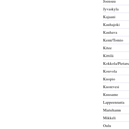
Joensuu
Jyvaskyla
Kajaani
Kauhajoki
Kauhava
Kemi/Tornio
Kitee
Kittilä
Kokkola/Pietars
Kouvola
Kuopio
Kuorevesi
Kuusamo
Lappeenranta
Mariehamn
Mikkeli
Oulu