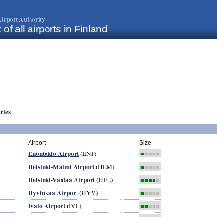
irport Authority
t of all airports in Finland
tries
Airport
Size
Enontekio Airport
(ENF)
■
■■■■
Helsinki-Malmi Airport
(HEM)
■
■■■■
Helsinki-Vantaa Airport
(HEL)
■■■■
■
Hyvinkaa Airport
(HYV)
■
■■■■
Ivalo Airport
(IVL)
■■
■■■