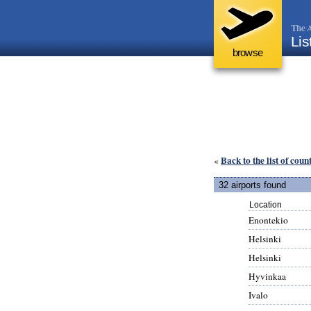
The A
Lis
browse
Back to the list of coun
«
32 airports found
Location
Enontekio
Helsinki
Helsinki
Hyvinkaa
Ivalo