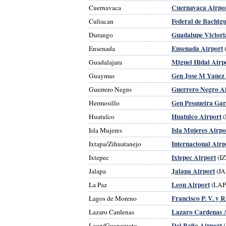
Cuernavaca Airpo
Cuernavaca
Federal de Bachigu
Culiacan
Guadalupe Victori
Durango
Ensenada Airport
Ensenada
Miguel Hidal Airp
Guadalajara
Gen Jose M Yanez 
Guaymas
Guerrero Negro A
Guerrero Negro
Gen Pesqueira Gar
Hermosillo
Huatulco Airport
Huatulco
(
Isla Mujeres Airpo
Isla Mujeres
Internacional Airp
Ixtapa/Zihuatanejo
Ixtepec Airport
Ixtepec
(IZ
Jalapa Airport
Jalapa
(JA
Leon Airport
La Paz
(LAP
Francisco P. V. y R
Lagos de Moreno
Lazaro Cardenas 
Lazaro Cardenas
Del Bajio Airport
Leon/Guanajuato
(