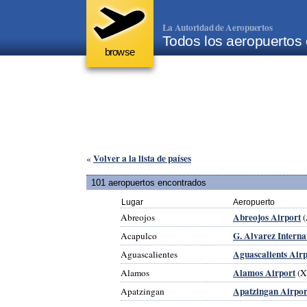
La Autoridad de Aeropuertos
Todos los aeropuertos
browse
Volver a la lista de países
«
101 aeropuertos encontrados
Lugar
Aeropuerto
Abreojos Airport
Abreojos
(
G. Alvarez Interna
Acapulco
Aguascalients Airp
Aguascalientes
Alamos Airport
Alamos
(X
Apatzingan Airpor
Apatzingan