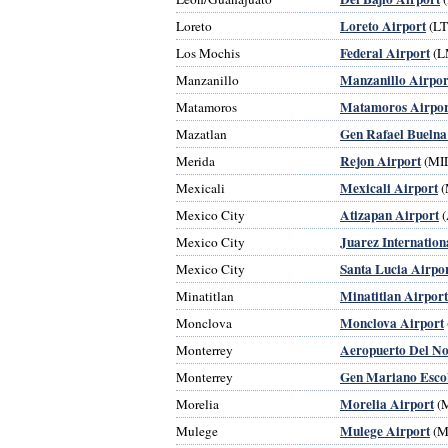
Loreto Airport
Loreto
(LT
Federal Airport
Los Mochis
(L
Manzanillo Airpor
Manzanillo
Matamoros Airpor
Matamoros
Gen Rafael Buelna
Mazatlan
Rejon Airport
Merida
(MI
Mexicali Airport
Mexicali
(
Atizapan Airport
Mexico City
(
Juarez Internation
Mexico City
Santa Lucia Airpo
Mexico City
Minatitlan Airport
Minatitlan
Monclova Airport
Monclova
Aeropuerto Del No
Monterrey
Gen Mariano Esco
Monterrey
Morelia Airport
Morelia
(
Mulege Airport
Mulege
(M