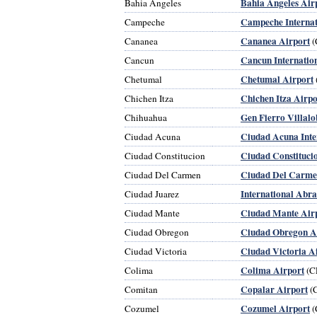
Bahia Angeles Air
Bahia Angeles
Campeche Internat
Campeche
Cananea Airport
Cananea
(
Cancun Internatio
Cancun
Chetumal Airport
Chetumal
Chichen Itza Airpo
Chichen Itza
Gen Fierro Villalo
Chihuahua
Ciudad Acuna Inte
Ciudad Acuna
Ciudad Constituci
Ciudad Constitucion
Ciudad Del Carme
Ciudad Del Carmen
International Abr
Ciudad Juarez
Ciudad Mante Air
Ciudad Mante
Ciudad Obregon A
Ciudad Obregon
Ciudad Victoria A
Ciudad Victoria
Colima Airport
Colima
(C
Copalar Airport
Comitan
(
Cozumel Airport
Cozumel
(