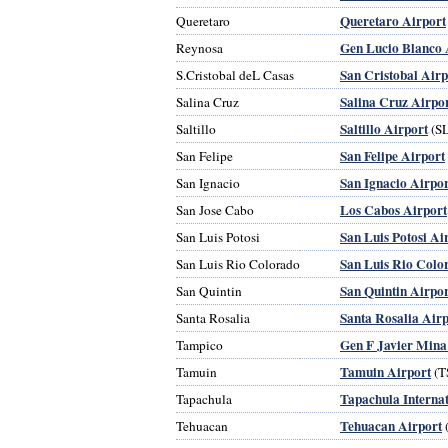
Queretaro Airport
Queretaro
Gen Lucio Blanco 
Reynosa
San Cristobal Airp
S.Cristobal deL Casas
Salina Cruz Airpo
Salina Cruz
Saltillo Airport
Saltillo
(S
San Felipe Airport
San Felipe
San Ignacio Airpor
San Ignacio
Los Cabos Airport
San Jose Cabo
San Luis Potosi Ai
San Luis Potosi
San Luis Rio Colo
San Luis Rio Colorado
San Quintin Airpor
San Quintin
Santa Rosalia Airp
Santa Rosalia
Gen F Javier Mina
Tampico
Tamuin Airport
Tamuin
(T
Tapachula Internat
Tapachula
Tehuacan Airport
Tehuacan