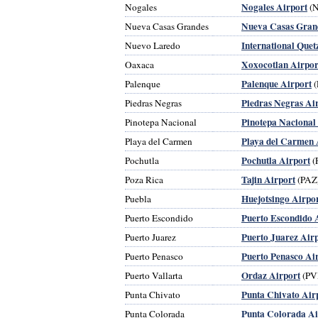
Nogales Airport
Nogales
(
Nueva Casas Gran
Nueva Casas Grandes
International Quet
Nuevo Laredo
Xoxocotlan Airpor
Oaxaca
Palenque Airport
Palenque
(
Piedras Negras Ai
Piedras Negras
Pinotepa Nacional
Pinotepa Nacional
Playa del Carmen 
Playa del Carmen
Pochutla Airport
Pochutla
(
Tajin Airport
Poza Rica
(PAZ
Huejotsingo Airpo
Puebla
Puerto Escondido 
Puerto Escondido
Puerto Juarez Air
Puerto Juarez
Puerto Penasco Ai
Puerto Penasco
Ordaz Airport
Puerto Vallarta
(PV
Punta Chivato Air
Punta Chivato
Punta Colorada Ai
Punta Colorada