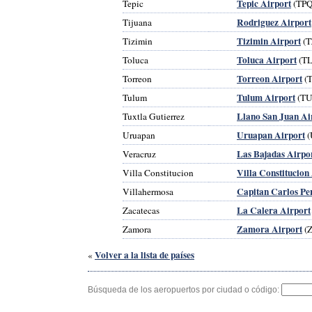
Tepic Airport
Tepic
(TPQ
Rodriguez Airport
Tijuana
Tizimin Airport
Tizimin
(T
Toluca Airport
Toluca
(TL
Torreon Airport
Torreon
(
Tulum Airport
Tulum
(TU
Llano San Juan Ai
Tuxtla Gutierrez
Uruapan Airport
Uruapan
(
Las Bajadas Airpo
Veracruz
Villa Constitucion
Villa Constitucion
Capitan Carlos Pe
Villahermosa
La Calera Airport
Zacatecas
Zamora Airport
Zamora
(
Volver a la lista de países
«
Búsqueda de los aeropuertos por ciudad o código: