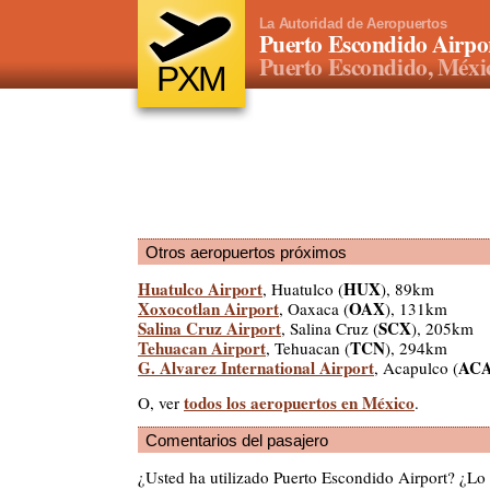
La Autoridad de Aeropuertos
Puerto Escondido Airpo
Puerto Escondido, Méxi
PXM
Otros aeropuertos próximos
Huatulco Airport
HUX
, Huatulco (
), 89km
Xoxocotlan Airport
OAX
, Oaxaca (
), 131km
Salina Cruz Airport
SCX
, Salina Cruz (
), 205km
Tehuacan Airport
TCN
, Tehuacan (
), 294km
G. Alvarez International Airport
AC
, Acapulco (
todos los aeropuertos en México
O, ver
.
Comentarios del pasajero
¿Usted ha utilizado Puerto Escondido Airport? ¿L