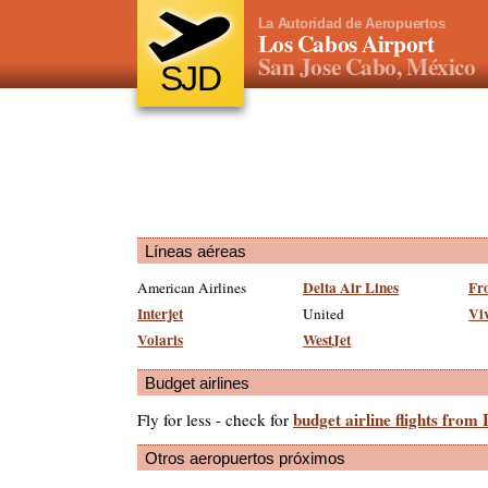
La Autoridad de Aeropuertos
Los Cabos Airport
San Jose Cabo, México
SJD
Líneas aéreas
Delta Air Lines
Fro
American Airlines
Interjet
Vi
United
Volaris
WestJet
Budget airlines
budget airline flights from
Fly for less - check for
Otros aeropuertos próximos