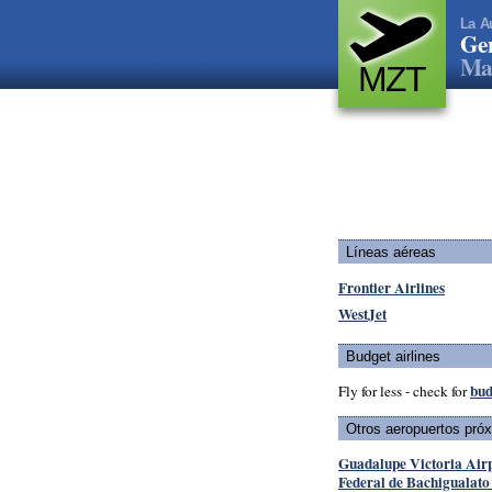
La A
Gen
Maz
MZT
Líneas aéreas
Frontier Airlines
WestJet
Budget airlines
bud
Fly for less - check for
Otros aeropuertos pró
Guadalupe Victoria Air
Federal de Bachigualato