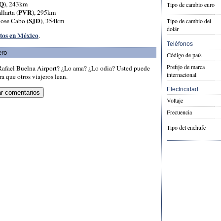
Q
), 243km
Tipo de cambio euro
PVR
llarta (
), 295km
SJD
Jose Cabo (
), 354km
Tipo de cambio del
dolár
rtos en México
.
Teléfonos
ero
Código de país
Prefijo de marca
Rafael Buelna Airport? ¿Lo ama? ¿Lo odia? Usted puede
internacional
a que otros viajeros lean.
Electricidad
Voltaje
Frecuencia
Tipo del enchufe