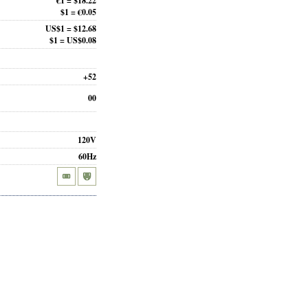
€1 = $18.22
$1 = €0.05
US$1 = $12.68
$1 = US$0.08
+52
00
120V
60Hz