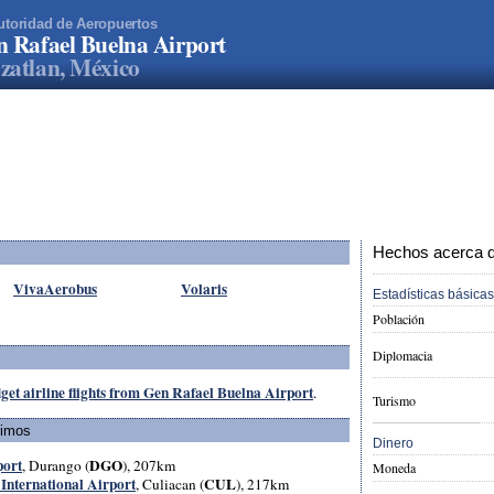
utoridad de Aeropuertos
 Rafael Buelna Airport
atlan, México
Hechos acerca d
VivaAerobus
Volaris
Estadísticas básicas
Población
Diplomacia
get airline flights from Gen Rafael Buelna Airport
.
Turismo
ximos
Dinero
port
DGO
, Durango (
), 207km
Moneda
 International Airport
CUL
, Culiacan (
), 217km