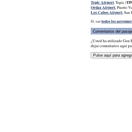
Tepic Airport
TP
, Tepic (
Ordaz Airport
, Puerto Va
Los Cabos Airport
, San 
todos los aeropue
O, ver
Comentarios del pasaj
¿Usted ha utilizado Gen 
dejar comentarios aquí par