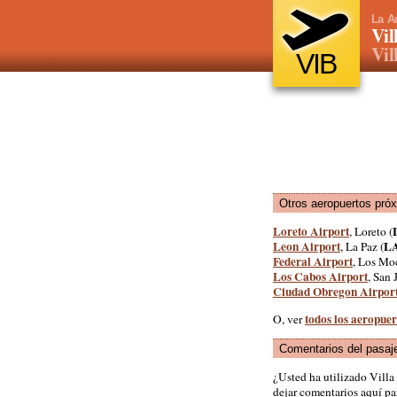
La A
Vil
Vil
VIB
Otros aeropuertos pró
Loreto Airport
, Loreto (
Leon Airport
L
, La Paz (
Federal Airport
, Los Moc
Los Cabos Airport
, San 
Ciudad Obregon Airpor
todos los aeropue
O, ver
Comentarios del pasaj
¿Usted ha utilizado Vill
dejar comentarios aquí par