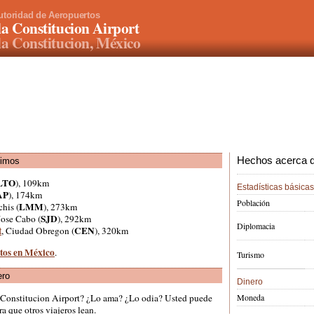
utoridad de Aeropuertos
la Constitucion Airport
la Constitucion, México
Hechos acerca d
ximos
LTO
), 109km
Estadísticas básicas
AP
), 174km
Población
LMM
his (
), 273km
SJD
Jose Cabo (
), 292km
Diplomacia
t
CEN
, Ciudad Obregon (
), 320km
rtos en México
.
Turismo
ero
Dinero
Moneda
a Constitucion Airport? ¿Lo ama? ¿Lo odia? Usted puede
a que otros viajeros lean.