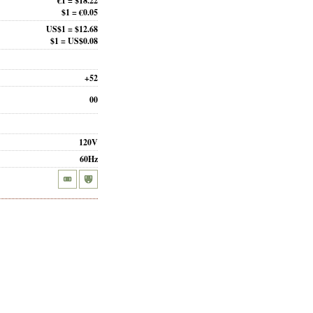
€1 = $18.22
$1 = €0.05
US$1 = $12.68
$1 = US$0.08
+52
00
120V
60Hz