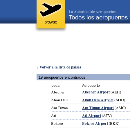
La Autoridad de Aeropuertos
Todos los aeropuertos
browse
Volver a la lista de países
«
19 aeropuertos encontrados
Lugar
Aeropuerto
Abecher Airport
Abecher
(AEH)
Abou Deia Airport
Abou Deia
(AOD)
Am Timan Airport
Am Timan
(AMC)
Ati Airport
Ati
(ATV)
Bokoro Airport
Bokoro
(BKR)