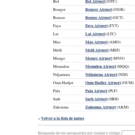
Bol Airport
Bol
(OTC)
Bongor Airport
Bongor
(OGR)
Bousso Airport
Bousso
(OUT)
Faya Airport
Faya
(FYT)
Lai Airport
Lai
(LTC)
Mao Airport
Mao
(AMO)
Melfi Airport
Melfi
(MEF)
Mongo Airport
Mongo
(MVO)
Moundou Airport
Moundou
(MQQ)
Ndjamena Airport
Ndjamena
(NDJ)
Oum Hadjer Airport
Oum Hadjer
(OUM)
Pala Airport
Pala
(PLF)
Sarh Airport
Sarh
(SRH)
Zakouma Airport
Zakouma
(AKM)
Volver a la lista de países
«
Búsqueda de los aeropuertos por ciudad o código: