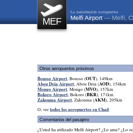
La Autoridad de Aeropuertos
Melfi Airport
— Melfi, 
MEF
Otros aeropuertos próximos
Bousso Airport
OUT
, Bousso (
), 149km
Abou Deia Airport
AOD
, Abou Deia (
), 154km
Mongo Airport
MVO
, Mongo (
), 157km
Bokoro Airport
BKR
, Bokoro (
), 171km
Zakouma Airport
AKM
, Zakouma (
), 205km
todos los aeropuertos en Chad
O, ver
.
Comentarios del pasajero
¿Usted ha utilizado Melfi Airport? ¿Lo ama? ¿Lo o