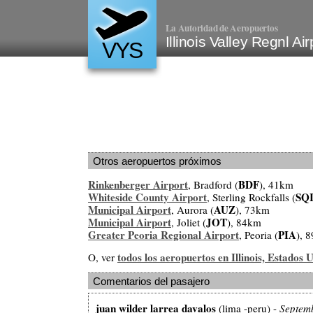
La Autoridad de Aeropuertos
Illinois Valley Regnl Ai
VYS
Otros aeropuertos próximos
Rinkenberger Airport
BDF
, Bradford (
), 41km
Whiteside County Airport
SQ
, Sterling Rockfalls (
Municipal Airport
AUZ
, Aurora (
), 73km
Municipal Airport
JOT
, Joliet (
), 84km
Greater Peoria Regional Airport
PIA
, Peoria (
), 
todos los aeropuertos en Illinois, Estados 
O, ver
Comentarios del pasajero
juan wilder larrea davalos
(lima -peru) -
Septem