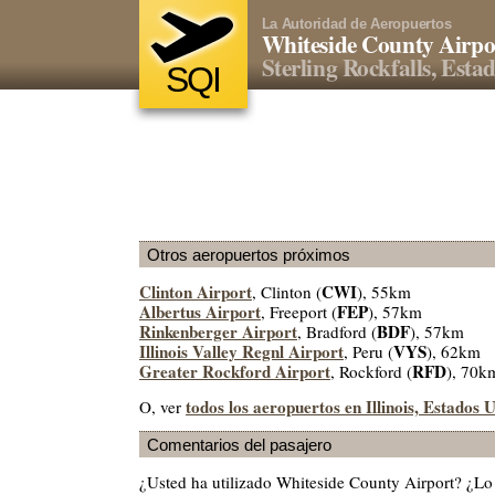
La Autoridad de Aeropuertos
Whiteside County Airpo
Sterling Rockfalls, Esta
SQI
Otros aeropuertos próximos
Clinton Airport
CWI
, Clinton (
), 55km
Albertus Airport
FEP
, Freeport (
), 57km
Rinkenberger Airport
BDF
, Bradford (
), 57km
Illinois Valley Regnl Airport
VYS
, Peru (
), 62km
Greater Rockford Airport
RFD
, Rockford (
), 70k
todos los aeropuertos en Illinois, Estados 
O, ver
Comentarios del pasajero
¿Usted ha utilizado Whiteside County Airport? ¿L