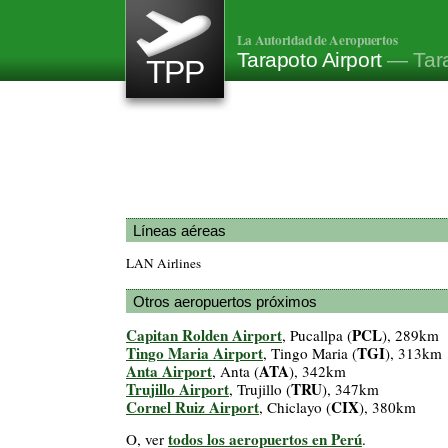
La Autoridad de Aeropuertos
Tarapoto Airport
— Tara
TPP
Líneas aéreas
LAN Airlines
Otros aeropuertos próximos
Capitan Rolden Airport
PCL
, Pucallpa (
), 289km
Tingo Maria Airport
TGI
, Tingo Maria (
), 313km
Anta Airport
ATA
, Anta (
), 342km
Trujillo Airport
TRU
, Trujillo (
), 347km
Cornel Ruiz Airport
CIX
, Chiclayo (
), 380km
todos los aeropuertos en Perú
O, ver
.