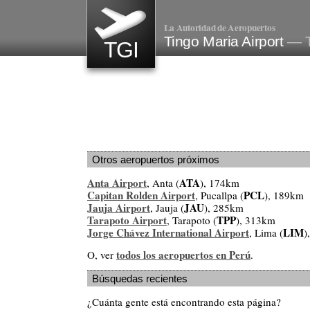
La Autoridad de Aeropuertos
Tingo Maria Airport
— T
TGI
Otros aeropuertos próximos
Anta Airport
ATA
, Anta (
), 174km
Capitan Rolden Airport
PCL
, Pucallpa (
), 189km
Jauja Airport
JAU
, Jauja (
), 285km
Tarapoto Airport
TPP
, Tarapoto (
), 313km
Jorge Chávez International Airport
LIM
, Lima (
)
todos los aeropuertos en Perú
O, ver
.
Búsquedas recientes
¿Cuánta gente está encontrando esta página?