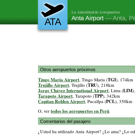
La Autoridad de Aeropuertos
Anta Airport
— Anta, P
ATA
Otros aeropuertos próximos
Tingo Maria Airport
TGI
, Tingo Maria (
), 174km
Trujillo Airport
TRU
, Trujillo (
), 218km
Jorge Chávez International Airport
LIM
, Lima (
)
Tarapoto Airport
TPP
, Tarapoto (
), 342km
Capitan Rolden Airport
PCL
, Pucallpa (
), 350km
todos los aeropuertos en Perú
O, ver
.
Comentarios del pasajero
¿Usted ha utilizado Anta Airport? ¿Lo ama? ¿Lo o