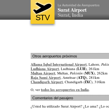
La Autoridad de Aeropuertos
Surat Airport
Surat, India
STV
Otros aeropuertos próximos
Allama Iqbal International Airport
, Lahore,
Paki
Ludhiana Airport
LUH
, Ludhiana (
), 261km
Multan Airport
MUX
, Multan,
Pakistán
(
), 262km
Raja Sansi Airport
ATQ
, Amritsar (
), 281km
Chandigarh Airport
IXC
, Chandigarh (
), 316km
todos los aeropuertos en India
O, ver
.
Comentarios del pasajero
¿Usted ha utilizado Surat Airport? ¿Lo ama? ¿Lo o