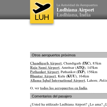
La Autoridad de Aeropuertos
Ludhiana Airport
Ludhiana, India
LUH
Otros aeropuertos próximos
Chandigarh Airport
IXC
, Chandigarh (
), 83km
Raja Sansi Airport
ATQ
, Amritsar (
), 145km
Pathankot Airport
IXP
, Pathankot (
), 156km
Bhuntar Airport
KUU
, Kulu (
), 164km
Allama Iqbal International Airport
, Lahore,
Paki
todos los aeropuertos en India
O, ver
.
Comentarios del pasajero
¿Usted ha utilizado Ludhiana Airport? ¿Lo ama? ¿