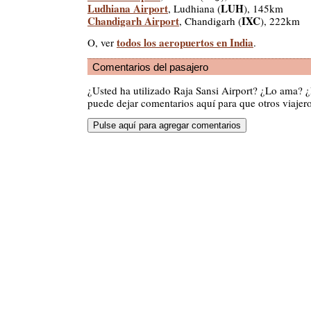
Ludhiana Airport
LUH
, Ludhiana (
), 145km
Chandigarh Airport
IXC
, Chandigarh (
), 222km
todos los aeropuertos en India
O, ver
.
Comentarios del pasajero
¿Usted ha utilizado Raja Sansi Airport? ¿Lo ama? 
puede dejar comentarios aquí para que otros viajero