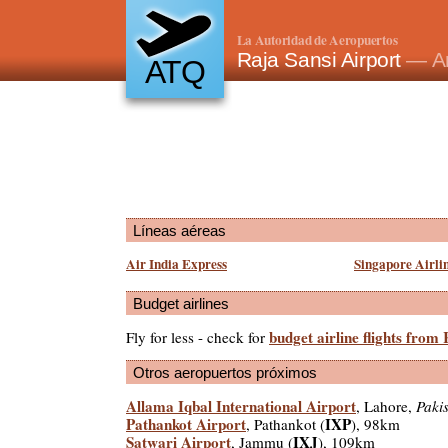
La Autoridad de Aeropuertos
Raja Sansi Airport
— Am
ATQ
Líneas aéreas
Air India Express
Singapore Airli
Budget airlines
budget airline flights from
Fly for less - check for
Otros aeropuertos próximos
Allama Iqbal International Airport
, Lahore,
Paki
Pathankot Airport
IXP
, Pathankot (
), 98km
Satwari Airport
IXJ
, Jammu (
), 109km