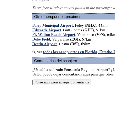
Three free wireless access points in the passenger t
Otros aeropuertos próximos
Foley Municipal Airport
NHX
, Foley (
), 44km
Edwards Airport
GUF
, Gulf Shores (
), 51km
Ft. Walton Beach Airport
VPS
, Valparaiso (
), 64k
Duke Field
EGI
, Valparaiso (
), 67km
Destin Airport
DSI
, Destin (
), 69km
todos los aeropuertos en Florida, Estados 
O, ver
Comentarios del pasajero
¿Usted ha utilizado Pensacola Regional Airport? ¿
Usted puede dejar comentarios aquí para que otros v