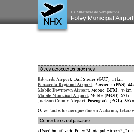
La Autoridad de Aeropuertos
Foley Municipal Airpor
NHX
Otros aeropuertos próximos
Edwards Airport
GUF
, Gulf Shores (
), 11km
Pensacola Regional Airport
PNS
, Pensacola (
), 4
Mobile Downtown Airport
BFM
, Mobile (
), 49km
Mobile Municipal Airport
MOB
, Mobile (
), 67km
Jackson County Airport
PGL
, Pascagoula (
), 86k
todos los aeropuertos en Alabama, Estado
O, ver
Comentarios del pasajero
¿Usted ha utilizado Foley Municipal Airport? ¿Lo 