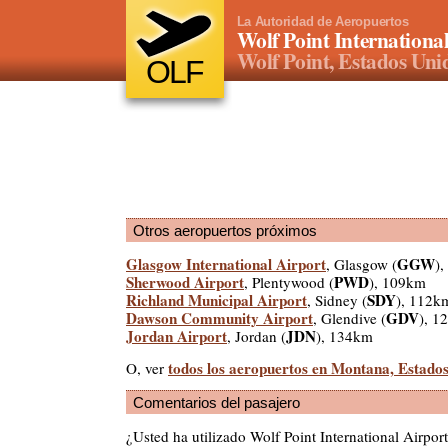
La Autoridad de Aeropuertos
Wolf Point Internationa
Wolf Point, Estados Uni
OLF
Otros aeropuertos próximos
Glasgow International Airport
GGW
, Glasgow (
)
Sherwood Airport
PWD
, Plentywood (
), 109km
Richland Municipal Airport
SDY
, Sidney (
), 112k
Dawson Community Airport
GDV
, Glendive (
), 1
Jordan Airport
JDN
, Jordan (
), 134km
todos los aeropuertos en Montana, Estado
O, ver
Comentarios del pasajero
¿Usted ha utilizado Wolf Point International Airpo