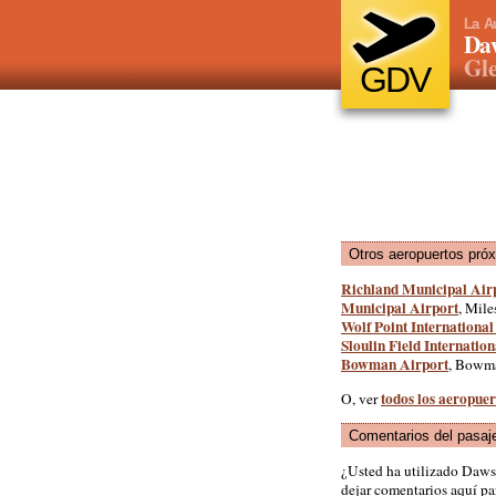
La A
Da
Gle
GDV
Otros aeropuertos pró
Richland Municipal Air
Municipal Airport
, Mile
Wolf Point International
Sloulin Field Internatio
Bowman Airport
, Bowm
todos los aeropue
O, ver
Comentarios del pasaj
¿Usted ha utilizado Daw
dejar comentarios aquí par