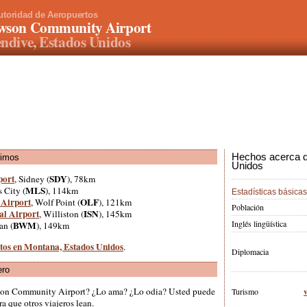
utoridad de Aeropuertos
wson Community Airport
ndive, Estados Unidos
Hechos acerca d
ximos
Unidos
port
SDY
, Sidney (
), 78km
MLS
s City (
), 114km
Estadísticas básicas
 Airport
OLF
, Wolf Point (
), 121km
Población
nal Airport
ISN
, Williston (
), 145km
Inglés lingüística
BWM
an (
), 149km
rtos en Montana, Estados Unidos
.
Diplomacia
ero
son Community Airport? ¿Lo ama? ¿Lo odia? Usted puede
Turismo
a que otros viajeros lean.