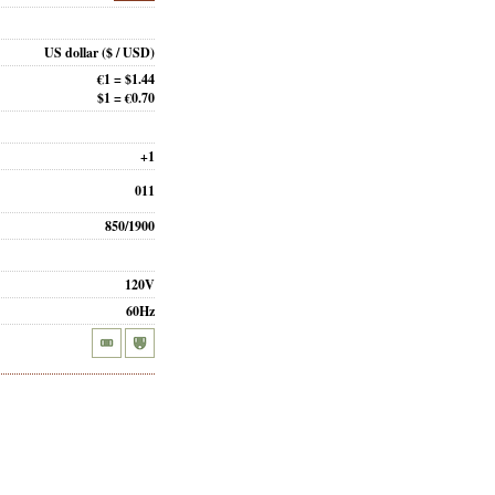
US dollar
($ / USD)
€1 = $1.44
$1 = €0.70
+1
011
850/1900
120V
60Hz