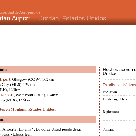
utoridad de Aeropuertos
dan Airport
— Jordan, Estados Unidos
Hechos acerca d
ximos
Unidos
irport
GGW
, Glasgow (
), 102km
MLS
s City (
), 129km
Estadísticas básicas
LK
), 133km
Población
 Airport
OLF
, Wolf Point (
), 134km
Inglés lingüística
RPX
up (
), 155km
rtos en Montana, Estados Unidos
.
Diplomacia
ero
an Airport? ¿Lo ama? ¿Lo odia? Usted puede dejar
Turismo
otros viajeros lean.