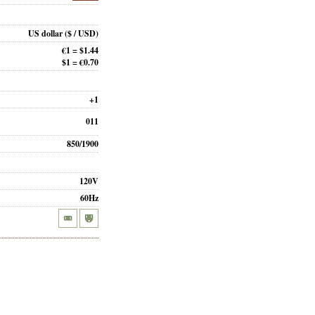
US dollar
($ / USD)
€1 = $1.44
$1 = €0.70
+1
011
850/1900
120V
60Hz