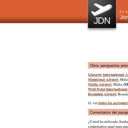
La A
Jor
JDN
Otros aeropuertos pró
Glasgow International A
Municipal Airport
, Mile
Malta Airport
M
, Malta (
Wolf Point International
Roundup Airport
, Round
todos los aeropue
O, ver
Comentarios del pasaj
¿Usted ha utilizado Jord
comentarios aquí para que 