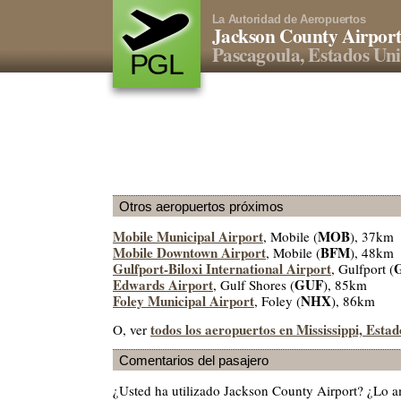
La Autoridad de Aeropuertos
Jackson County Airpor
Pascagoula, Estados Un
PGL
Otros aeropuertos próximos
Mobile Municipal Airport
MOB
, Mobile (
), 37km
Mobile Downtown Airport
BFM
, Mobile (
), 48km
Gulfport-Biloxi International Airport
, Gulfport (
Edwards Airport
GUF
, Gulf Shores (
), 85km
Foley Municipal Airport
NHX
, Foley (
), 86km
todos los aeropuertos en Mississippi, Esta
O, ver
Comentarios del pasajero
¿Usted ha utilizado Jackson County Airport? ¿Lo 