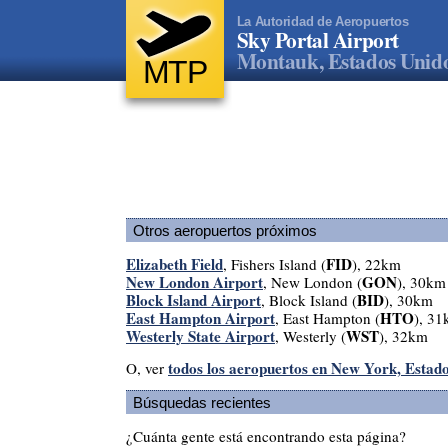
La Autoridad de Aeropuertos
Sky Portal Airport
Montauk, Estados Unid
MTP
Otros aeropuertos próximos
Elizabeth Field
FID
, Fishers Island (
), 22km
New London Airport
GON
, New London (
), 30km
Block Island Airport
BID
, Block Island (
), 30km
East Hampton Airport
HTO
, East Hampton (
), 3
Westerly State Airport
WST
, Westerly (
), 32km
todos los aeropuertos en New York, Estad
O, ver
Búsquedas recientes
¿Cuánta gente está encontrando esta página?