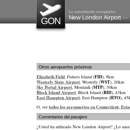
La Autoridad de Aeropuertos
New London Airport
— 
GON
Otros aeropuertos próximos
Elizabeth Field
FID
, Fishers Island (
), 9km
Westerly State Airport
WST
, Westerly (
), 20km
Sky Portal Airport
MTP
, Montauk (
), 30km
Block Island Airport
BID
, Block Island (
), 43km
East Hampton Airport
HTO
, East Hampton (
), 4
todos los aeropuertos en Connecticut, Est
O, ver
Comentarios del pasajero
¿Usted ha utilizado New London Airport? ¿Lo ama