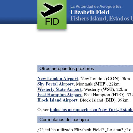
La Autoridad de Aeropuertos
Elizabeth Field
Fishers Island, Estados 
FID
Otros aeropuertos próximos
New London Airport
GON
, New London (
), 9km
Sky Portal Airport
MTP
, Montauk (
), 22km
Westerly State Airport
WST
, Westerly (
), 22km
East Hampton Airport
HTO
, East Hampton (
), 3
Block Island Airport
BID
, Block Island (
), 39km
todos los aeropuertos en New York, Estad
O, ver
Comentarios del pasajero
¿Usted ha utilizado Elizabeth Field? ¿Lo ama? ¿Lo