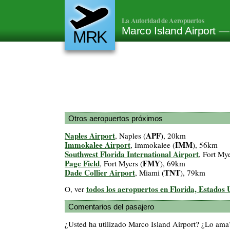
La Autoridad de Aeropuertos
Marco Island Airport
— 
MRK
Otros aeropuertos próximos
Naples Airport
APF
, Naples (
), 20km
Immokalee Airport
IMM
, Immokalee (
), 56km
Southwest Florida International Airport
, Fort Mye
Page Field
FMY
, Fort Myers (
), 69km
Dade Collier Airport
TNT
, Miami (
), 79km
todos los aeropuertos en Florida, Estados 
O, ver
Comentarios del pasajero
¿Usted ha utilizado Marco Island Airport? ¿Lo ama