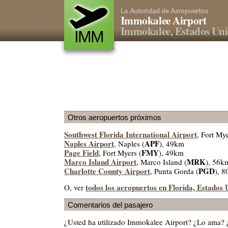
La Autoridad de Aeropuertos
Immokalee Airport
Immokalee, Estados Un
IMM
Otros aeropuertos próximos
Southwest Florida International Airport
, Fort Mye
Naples Airport
APF
, Naples (
), 49km
Page Field
FMY
, Fort Myers (
), 49km
Marco Island Airport
MRK
, Marco Island (
), 56k
Charlotte County Airport
PGD
, Punta Gorda (
), 
todos los aeropuertos en Florida, Estados 
O, ver
Comentarios del pasajero
¿Usted ha utilizado Immokalee Airport? ¿Lo ama? 