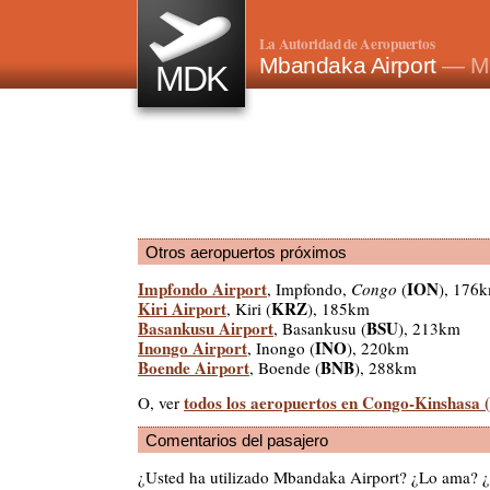
La Autoridad de Aeropuertos
Mbandaka Airport
— Mb
MDK
Otros aeropuertos próximos
Impfondo Airport
ION
, Impfondo,
Congo
(
), 176
Kiri Airport
KRZ
, Kiri (
), 185km
Basankusu Airport
BSU
, Basankusu (
), 213km
Inongo Airport
INO
, Inongo (
), 220km
Boende Airport
BNB
, Boende (
), 288km
todos los aeropuertos en Congo-Kinshasa 
O, ver
Comentarios del pasajero
¿Usted ha utilizado Mbandaka Airport? ¿Lo ama? 