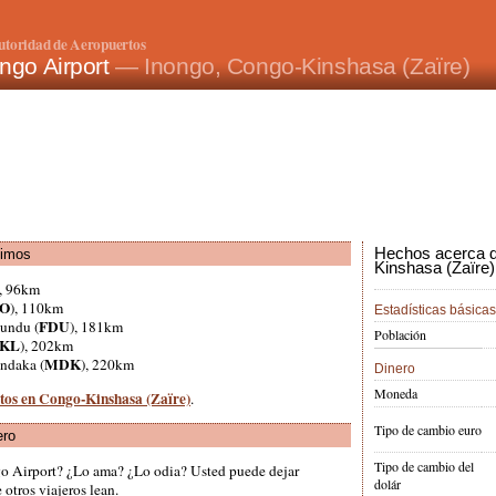
utoridad de Aeropuertos
ngo Airport
— Inongo, Congo-Kinshasa (Zaïre)
Hechos acerca d
ximos
Kinshasa (Zaïre)
), 96km
IO
), 110km
Estadísticas básicas
FDU
undu (
), 181km
Población
KL
), 202km
MDK
ndaka (
), 220km
Dinero
Moneda
rtos en Congo-Kinshasa (Zaïre)
.
Tipo de cambio euro
ero
Tipo de cambio del
go Airport? ¿Lo ama? ¿Lo odia? Usted puede dejar
dolár
otros viajeros lean.