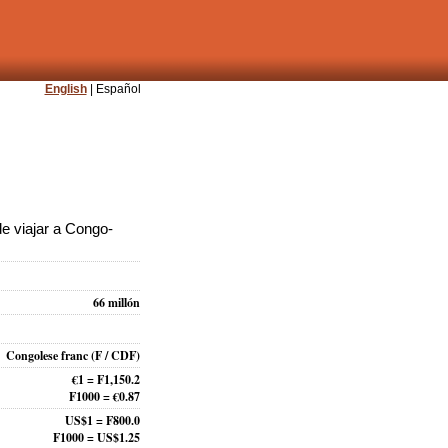
English
| Español
e viajar a Congo-
66 millón
Congolese franc
(F / CDF)
€1 = F1,150.2
F1000 = €0.87
US$1 = F800.0
F1000 = US$1.25