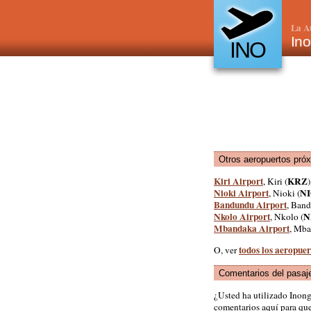
La A
Ino
INO
Otros aeropuertos pró
Kiri Airport
KRZ
, Kiri (
Nioki Airport
N
, Nioki (
Bandundu Airport
, Band
Nkolo Airport
N
, Nkolo (
Mbandaka Airport
, Mba
todos los aeropue
O, ver
Comentarios del pasaj
¿Usted ha utilizado Inon
comentarios aquí para que 