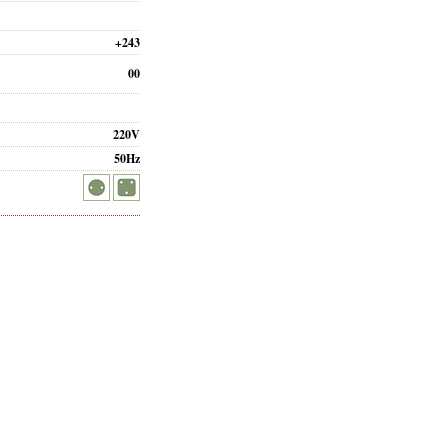
+243
00
220V
50Hz