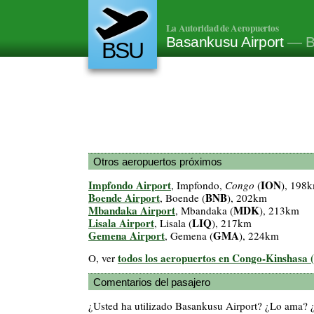
La Autoridad de Aeropuertos
Basankusu Airport
— B
BSU
Otros aeropuertos próximos
Impfondo Airport
ION
, Impfondo,
Congo
(
), 198
Boende Airport
BNB
, Boende (
), 202km
Mbandaka Airport
MDK
, Mbandaka (
), 213km
Lisala Airport
LIQ
, Lisala (
), 217km
Gemena Airport
GMA
, Gemena (
), 224km
todos los aeropuertos en Congo-Kinshasa 
O, ver
Comentarios del pasajero
¿Usted ha utilizado Basankusu Airport? ¿Lo ama? 