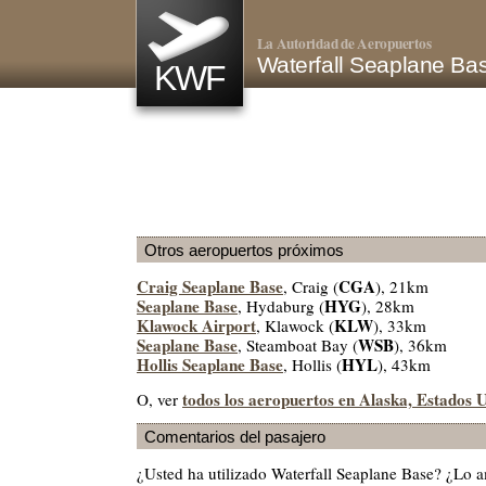
La Autoridad de Aeropuertos
Waterfall Seaplane B
KWF
Otros aeropuertos próximos
Craig Seaplane Base
CGA
, Craig (
), 21km
Seaplane Base
HYG
, Hydaburg (
), 28km
Klawock Airport
KLW
, Klawock (
), 33km
Seaplane Base
WSB
, Steamboat Bay (
), 36km
Hollis Seaplane Base
HYL
, Hollis (
), 43km
todos los aeropuertos en Alaska, Estados 
O, ver
Comentarios del pasajero
¿Usted ha utilizado Waterfall Seaplane Base? ¿Lo 