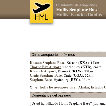
La Autoridad de Aeropuertos
Hollis Seaplane Base
Hollis, Estados Unidos
HYL
Otros aeropuertos próximos
Kasaan Seaplane Base
KXA
, Kasaan (
), 17km
Thorne Bay Airport
KTB
, Thorne Bay (
), 24km
Klawock Airport
KLW
, Klawock (
), 29km
Craig Seaplane Base
CGA
, Craig (
), 32km
Seaplane Base
HYG
, Hydaburg (
), 33km
todos los aeropuertos en Alaska, Estados 
O, ver
Comentarios del pasajero
¿Usted ha utilizado Hollis Seaplane Base? ¿Lo ama