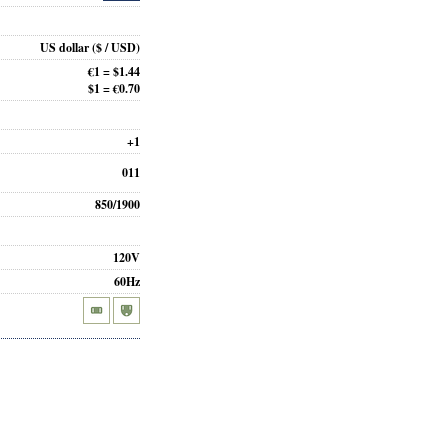
US dollar
($ / USD)
€1 = $1.44
$1 = €0.70
+1
011
850/1900
120V
60Hz