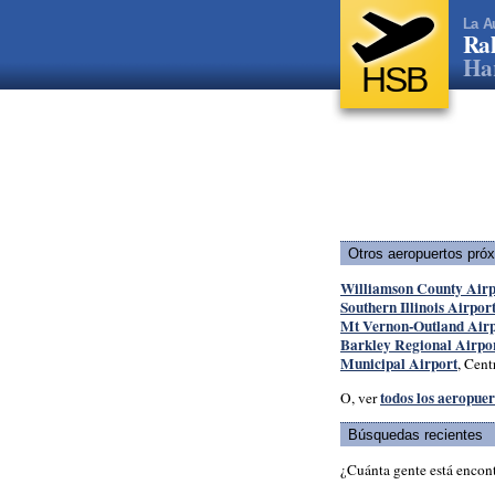
La A
Ral
Har
HSB
Otros aeropuertos pró
Williamson County Airp
Southern Illinois Airpor
Mt Vernon-Outland Airp
Barkley Regional Airpo
Municipal Airport
, Centr
todos los aeropuer
O, ver
Búsquedas recientes
¿Cuánta gente está encon