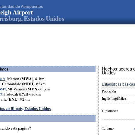
utoridad de Aeropuertos
eigh Airport
risburg, Estados Unidos
Hechos acerca d
ximos
Unidos
ort
MWA
, Marion (
), 41km
t
MDH
, Carbondale (
), 62km
Estadísticas básicas
ort
MVN
, Mt Vernon (
), 63km
Población
rt
PAH
, Paducah (
), 86km
Inglés lingüística
ENL
alia (
), 92km
tos en Illinois, Estados Unidos
.
Diplomacia
trando esta página?
Turismo