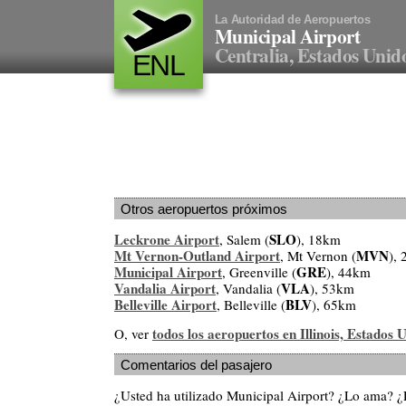
La Autoridad de Aeropuertos
Municipal Airport
Centralia, Estados Unid
ENL
Otros aeropuertos próximos
Leckrone Airport
SLO
, Salem (
), 18km
Mt Vernon-Outland Airport
MVN
, Mt Vernon (
),
Municipal Airport
GRE
, Greenville (
), 44km
Vandalia Airport
VLA
, Vandalia (
), 53km
Belleville Airport
BLV
, Belleville (
), 65km
todos los aeropuertos en Illinois, Estados 
O, ver
Comentarios del pasajero
¿Usted ha utilizado Municipal Airport? ¿Lo ama? 