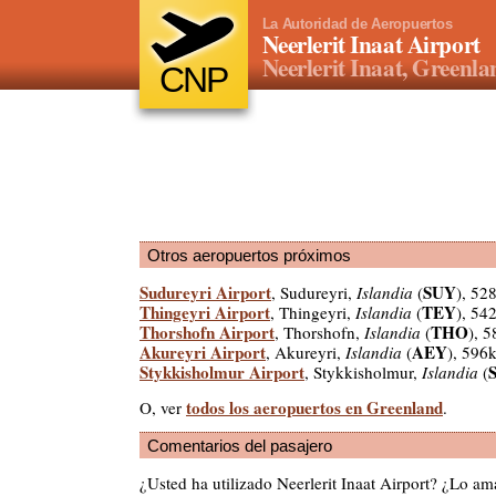
La Autoridad de Aeropuertos
Neerlerit Inaat Airport
Neerlerit Inaat, Greenla
CNP
Otros aeropuertos próximos
Sudureyri Airport
SUY
, Sudureyri,
Islandia
(
), 52
Thingeyri Airport
TEY
, Thingeyri,
Islandia
(
), 54
Thorshofn Airport
THO
, Thorshofn,
Islandia
(
), 
Akureyri Airport
AEY
, Akureyri,
Islandia
(
), 596
Stykkisholmur Airport
, Stykkisholmur,
Islandia
(
todos los aeropuertos en Greenland
O, ver
.
Comentarios del pasajero
¿Usted ha utilizado Neerlerit Inaat Airport? ¿Lo a