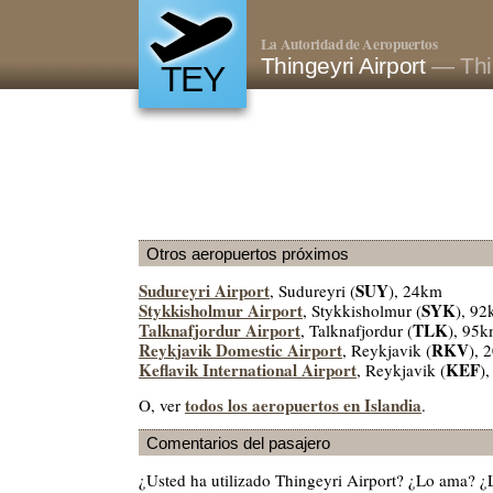
La Autoridad de Aeropuertos
Thingeyri Airport
— Thin
TEY
Otros aeropuertos próximos
Sudureyri Airport
SUY
, Sudureyri (
), 24km
Stykkisholmur Airport
SYK
, Stykkisholmur (
), 9
Talknafjordur Airport
TLK
, Talknafjordur (
), 95
Reykjavik Domestic Airport
RKV
, Reykjavik (
), 
Keflavik International Airport
KEF
, Reykjavik (
)
todos los aeropuertos en Islandia
O, ver
.
Comentarios del pasajero
¿Usted ha utilizado Thingeyri Airport? ¿Lo ama? 