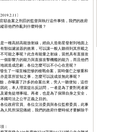
9.2.11〕
於劉宅官邸血案之刑罰的監督與執行這件事情，我們的政府
庇縱容他們作亂到什麼時後？
線是一種高頻高能放射線，經由人造衛星發射到地面上
是有類似濾波器的效果，可以讓一般人聽得到其所載之
是不可能之事呢？此含有能量之射線，當然具有直接攻
生一個影響力的能力與直接攻擊機艦的能力，而且他們
易地就造成悲劇，各位怎麼可以不小心在意呢？
，發生了一場至極悲慘的槍戰命案，當時傷亡之慘重和
，亦是眾所皆知之事，怎麼可以說成並無此事呢？
之餘，亦曝露了許多的命案出來，旁人一聽便知，這些
。因此，本人理當提出反詰問，一者是為了要對死者家
以及避免徒增事端。再者，也是為了保障自身之安全，
護本國司法之公平正義之目的。
及各位政府官員、各位立法委員與各位監察委員，此事
已為人民所深惡痛絕，我們的政府什麼時候才要解除干
事項：
署所發之106年度他2718字第041732號公文之陳述