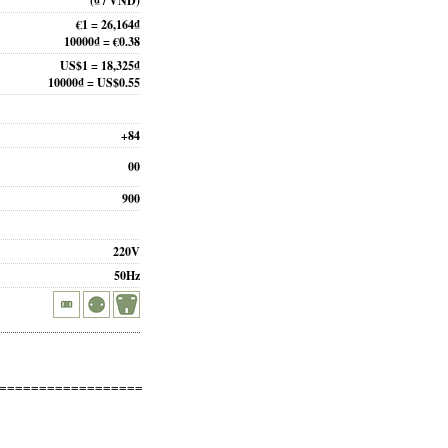
(₫ / VND)
€1 = 26,164₫
10000₫ = €0.38
US$1 = 18,325₫
10000₫ = US$0.55
+84
00
900
220V
50Hz
==================