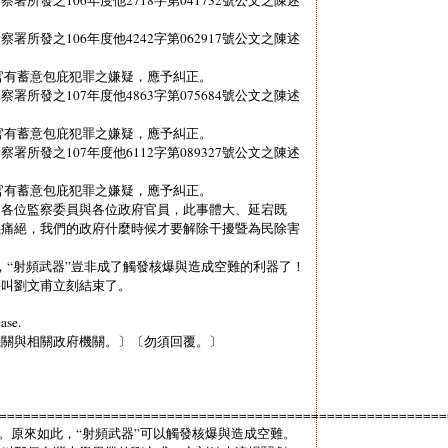
署所發之106年度他4242字第062917號公文之陳述
官有蓄意包庇犯罪之嫌疑，應予糾正。
署所發之107年度他4863字第075684號公文之陳述
官有蓄意包庇犯罪之嫌疑，應予糾正。
署所發之107年度他6112字第089327號公文之陳述
官有蓄意包庇犯罪之嫌疑，應予糾正。
、各位監察委員與各位政府官員，此事體大、延宕既
惡痛絕，我們的政府什麼時候才要解除干擾暨為民除害
所言，“射頻武器”豈非成了觸發核爆與造成空難的利器了！
快叫劉文甫立刻結束了。
ase.
機關與相關政府機關。〕〔勿須回覆。〕
========================================================
X 時間。原來如此，“射頻武器”可以觸發核爆與造成空難。