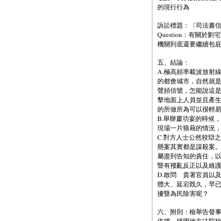
的現行行為
訴訟標題：〔司法書信201
Question：有關
機關到底還要繼續包
五、結論：
A.極高頻率載波放射
的都會城市，自然就
聲頻信號，怎能說這
擊地面上人員並且產
的所做所為可以很輕
B.舉辦慶功宴的時候
現場一片狼藉的情況
C.對方人士公然狡辯
懸案其實都是謀殺案
屬盡到告知的責任，
暨有撥亂反正以及維
D.敢問 貴署官員以
體大、延宕既久，早
擾暨為民除害呢？
六、附則：檢舉告發
依據 桃園地方法院檢察