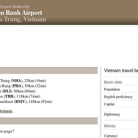
Airport Authority
m Ranh Airport
a Trang, Vietnam
Vietnam travel f
NHA
 Trang (
), 25km (16mi)
Basic stats
PHA
n Rang (
), 50km (32mi)
Population
DLI
t (
), 96km (60mi)
TBB
a (
), 118km (74mi)
English proficiency
BMV
methuot (
), 148km (92mi)
Capital
Vietnam
.
Diplomacy
Money
his page?
Currency