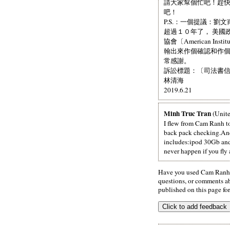
請大家幫個忙吧！趕
吧！
P.S.：一個提議：
超過１０年了， 美國
協會〔American Ins
翰出來作個確認和作
常感謝。
訴訟標題：〔司法書信201
林清海
2019.6.21
Minh Truc Tran
(Unite
I flew from Cam Ranh t
back pack checking.And 
includes:ipod 30Gb and 
never happen if you fly a
Have you used Cam Ranh A
questions, or comments abo
published on this page for 