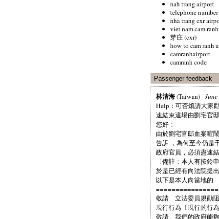
nah trang airport
telephone number f
nha trang cxr airp
viet nam cam ran
芽庄 (cxr)
how to cam ranh a
camranhairport
camranh code
Passenger feedback
林清海
(Taiwan) -
June
Help：可否煩請大
速結束這場由劉宅官
您好：
由於劉宅官邸血案喧
告訴 ，為何至今仍是
政府官員，必須盡速
〔備註：本人有按鈴
於是已經有向法院提
以下是本人向當地的 
================
敬請 立法委員規勸
現行行為〔現行的行
敬請 我們的政府能