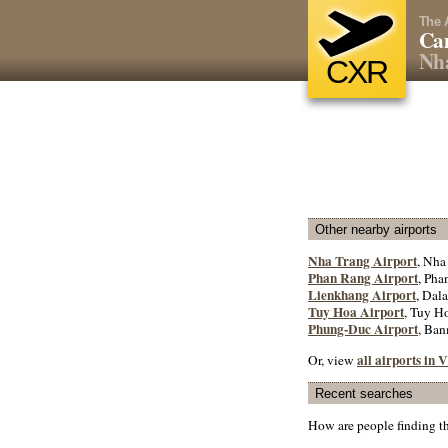
The 
Ca
Nh
CXR
Other nearby airports
Nha Trang Airport
, Nha
Phan Rang Airport
, Pha
Lienkhang Airport
, Dala
Tuy Hoa Airport
, Tuy Ho
Phung-Duc Airport
, Ban
all airports in 
Or, view
Recent searches
How are people finding t