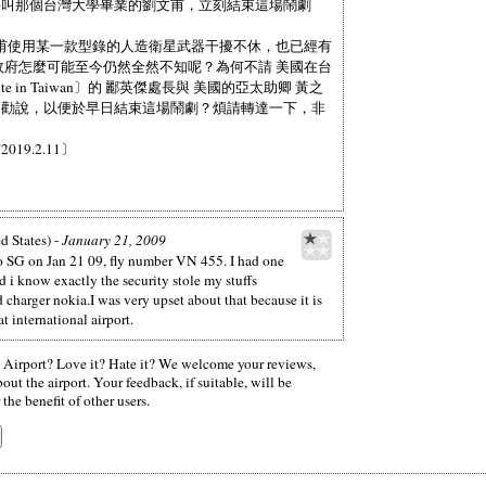
快叫那個台灣大學畢業的劉文甫，立刻結束這場鬧劇
劉文甫使用某一款型錄的人造衛星武器干擾不休，也已經有
政府怎麼可能至今仍然全然不知呢？為何不請 美國在台
titute in Taiwan〕的 酈英傑處長與 美國的亞太助卿 黃之
個勸說，以便於早日結束這場鬧劇？煩請轉達一下，非
9.2.11〕
d States) -
January 21, 2009
o SG on Jan 21 09, fly number VN 455. I had one
i know exactly the security stole my stuffs
charger nokia.I was very upset about that because it is
t international airport.
irport? Love it? Hate it? We welcome your reviews,
ut the airport. Your feedback, if suitable, will be
the benefit of other users.