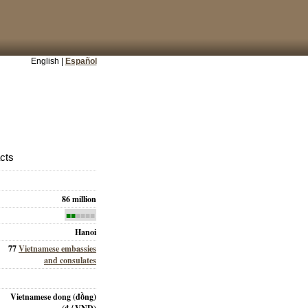
English |
Español
acts
86 million
■■
■■■■
Hanoi
77
Vietnamese embassies
and consulates
Vietnamese dong (đồng)