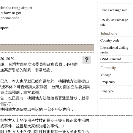
or nha trang airport
Euro exchange rate
ort how to get
h phone code
US dollar exchange
rate
irport
Telephone
Country code
International dialing
prefix
 20, 2019
GSM standard
家勸說 台灣方面的立法委員與政府官員，必須盡
Electricity
邸血案所引起的鬧劇，非常感謝。
Voltage
鬧已久，本人也早就已經向當地的 桃園地方法院提出
Frequency
干擾不休？可否煩請大家勸說 台灣方面的立法委員與
Plug type
結束這場鬧劇，非常感謝。
申告，也已經向 桃園地方法院檢察署遞呈訴狀，就等
出告訴了。〕
桃園地方法院提出告訴的 一部分申訴內容：
========================================================
阻卻對方人士的使用科技技術長期干擾人民正常生活的
為或事件，並且是大家都知道的事情。〕
夠阻止對方人士的使用科技技術長期干擾人民正常生活