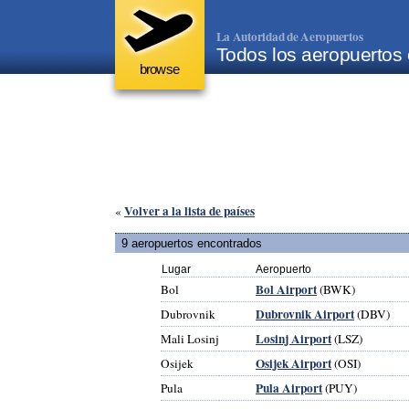
La Autoridad de Aeropuertos
Todos los aeropuertos
browse
Volver a la lista de países
«
9 aeropuertos encontrados
Lugar
Aeropuerto
Bol Airport
Bol
(BWK)
Dubrovnik Airport
Dubrovnik
(DBV)
Losinj Airport
Mali Losinj
(LSZ)
Osijek Airport
Osijek
(OSI)
Pula Airport
Pula
(PUY)