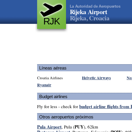
La Autoridad de Aeropuertos
Rijeka Airport
Rijeka, Croacia
RJK
Líneas aéreas
Helvetic Airways
No
Croatia Airlines
Ryanair
Budget airlines
budget airline flights from
Fly for less - check for
Otros aeropuertos próximos
Pula Airport
PUY
, Pula (
), 62km
Portoroz Airport
POW
, Portoroz,
Eslovenia
(
), 80