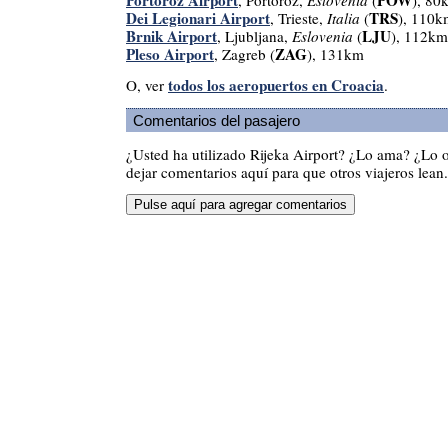
Dei Legionari Airport
TRS
, Trieste,
Italia
(
), 110k
Brnik Airport
LJU
, Ljubljana,
Eslovenia
(
), 112km
Pleso Airport
ZAG
, Zagreb (
), 131km
todos los aeropuertos en Croacia
O, ver
.
Comentarios del pasajero
¿Usted ha utilizado Rijeka Airport? ¿Lo ama? ¿Lo 
dejar comentarios aquí para que otros viajeros lean.