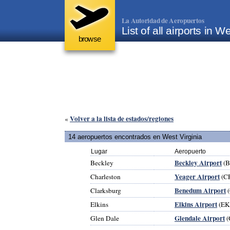
La Autoridad de Aeropuertos
List of all airports in 
browse
Volver a la lista de estados/regiones
«
14 aeropuertos encontrados en West Virginia
Lugar
Aeropuerto
Beckley Airport
Beckley
(
Yeager Airport
Charleston
(C
Benedum Airport
Clarksburg
(
Elkins Airport
Elkins
(EK
Glendale Airport
Glen Dale
(