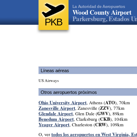
La Autoridad de Aeropuertos
Wood County Airport
Parkersburg, Estados U
PKB
Líneas aéreas
US Airways
Otros aeropuertos próximos
Ohio University Airport
ATO
, Athens (
), 70km
Zanesville Airport
ZZV
, Zanesville (
), 77km
Glendale Airport
GWV
, Glen Dale (
), 89km
Benedum Airport
CKB
, Clarksburg (
), 104km
Yeager Airport
CRW
, Charleston (
), 109km
todos los aeropuertos en West Virginia, E
O, ver