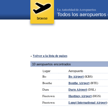
La Autoridad de Aeropuertos
Todos los aeropuertos
browse
Volver a la lista de países
«
10 aeropuertos encontrados
Lugar
Aeropuerto
Bo Airport
Bo
(KBS)
Bonthe Airport
Bonthe
(BTE)
Daru Airport
Daru
(DSL)
Hastings Airport
Freetown
(HGS)
Lungi International Airport
Freetown