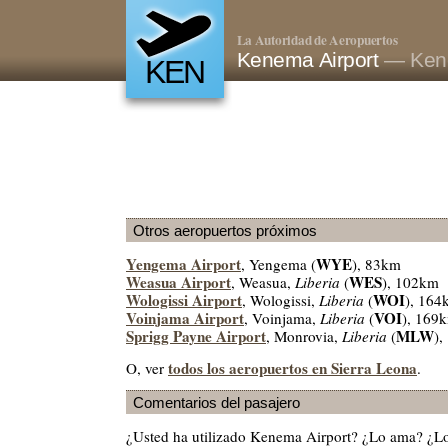
La Autoridad de Aeropuertos
Kenema Airport
— Kene
KEN
Otros aeropuertos próximos
Yengema Airport
WYE
, Yengema (
), 83km
Weasua Airport
WES
, Weasua,
Liberia
(
), 102km
Wologissi Airport
WOI
, Wologissi,
Liberia
(
), 164
Voinjama Airport
VOI
, Voinjama,
Liberia
(
), 169
Sprigg Payne Airport
MLW
, Monrovia,
Liberia
(
)
todos los aeropuertos en Sierra Leona
O, ver
.
Comentarios del pasajero
¿Usted ha utilizado Kenema Airport? ¿Lo ama? ¿L