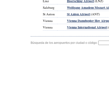
Hoersching Airport
Linz
(LNZ)
Wolfgang Amadeus Mozart Ai
Salzburg
St Anton Airport
St Anton
(ANT)
Vienna Danubepier Hov Airpo
Vienna
Vienna International Airport
Vienna
(
Búsqueda de los aeropuertos por ciudad o código: