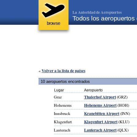
La Autoridad de Aeropuertos
Todos los aeropuertos 
browse
Volver a la lista de países
«
10 aeropuertos encontrados
Lugar
Aeropuerto
Thalerhof Airport
Graz
(GRZ)
Hohenems Airport
Hohenems
(HOH)
Kranebitten Airport
Innsbruck
(INN)
Klagenfurt Airport
Klagenfurt
(KLU)
Lauterach Airport
Lauterach
(QLX)