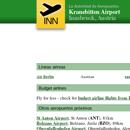
La Autoridad de Aeropuertos
Kranebitten Airport
Innsbruck, Austria
INN
Líneas aéreas
Air Berlin
eas
Austrian
Budget airlines
budget airline flights from
Fly for less - check for
Otros aeropuertos próximos
St Anton Airport
ANT
, St Anton (
), 81km
Bolzano Airport
BZO
, Bolzano,
Italia
(
), 89km
Oberpfaffenhofen Airport
, Oberpfaffenhofen,
Ale