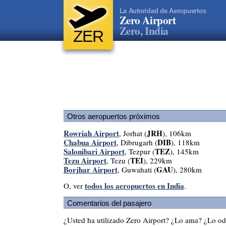
La Autoridad de Aeropuertos
Zero Airport
Zero, India
ZER
Otros aeropuertos próximos
Rowriah Airport
JRH
, Jorhat (
), 106km
Chabua Airport
DIB
, Dibrugarh (
), 118km
Salonibari Airport
TEZ
, Tezpur (
), 145km
Tezu Airport
TEI
, Tezu (
), 229km
Borjhar Airport
GAU
, Guwahati (
), 280km
todos los aeropuertos en India
O, ver
.
Comentarios del pasajero
¿Usted ha utilizado Zero Airport? ¿Lo ama? ¿Lo od