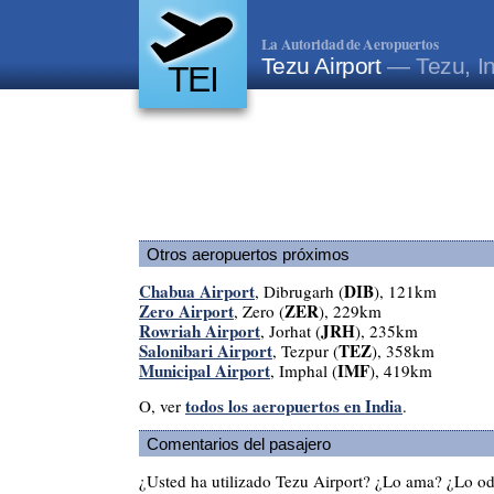
La Autoridad de Aeropuertos
Tezu Airport
— Tezu, I
TEI
Otros aeropuertos próximos
Chabua Airport
DIB
, Dibrugarh (
), 121km
Zero Airport
ZER
, Zero (
), 229km
Rowriah Airport
JRH
, Jorhat (
), 235km
Salonibari Airport
TEZ
, Tezpur (
), 358km
Municipal Airport
IMF
, Imphal (
), 419km
todos los aeropuertos en India
O, ver
.
Comentarios del pasajero
¿Usted ha utilizado Tezu Airport? ¿Lo ama? ¿Lo o