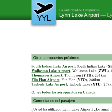
La Autoridad de Aeropuertos
Lynn Lake Airport
— Ly
YYL
Otros aeropuertos próximos
South Indian Lake Airport
XS
, South Indian Lake (
Wollaston Lake Airport
ZWL
, Wollaston Lake (
),
Thompson Airport
YTH
, Thompson (
), 231km
Flin Flon Airport
YFO
, Flin Flon (
), 246km
Tadoule Lake Airport
XTL
, Tadoule Lake (
), 257
todos los aeropuertos en Canada
O, ver
.
Comentarios del pasajero
¿Usted ha utilizado Lynn Lake Airport? ¿Lo ama? 