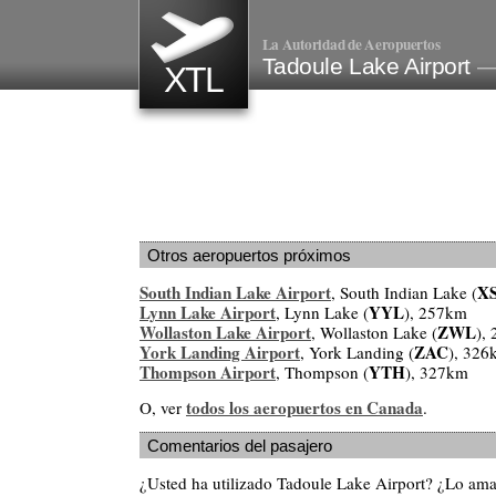
La Autoridad de Aeropuertos
Tadoule Lake Airport
—
XTL
Otros aeropuertos próximos
South Indian Lake Airport
XS
, South Indian Lake (
Lynn Lake Airport
YYL
, Lynn Lake (
), 257km
Wollaston Lake Airport
ZWL
, Wollaston Lake (
),
York Landing Airport
ZAC
, York Landing (
), 326
Thompson Airport
YTH
, Thompson (
), 327km
todos los aeropuertos en Canada
O, ver
.
Comentarios del pasajero
¿Usted ha utilizado Tadoule Lake Airport? ¿Lo am