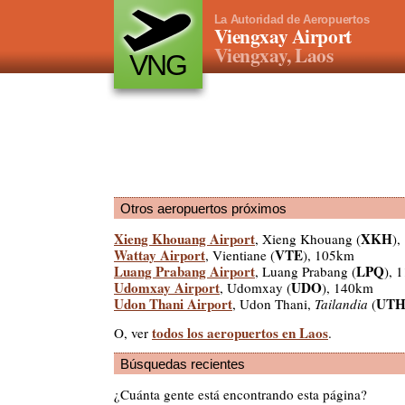
La Autoridad de Aeropuertos
Viengxay Airport
Viengxay, Laos
VNG
Otros aeropuertos próximos
Xieng Khouang Airport
XKH
, Xieng Khouang (
)
Wattay Airport
VTE
, Vientiane (
), 105km
Luang Prabang Airport
LPQ
, Luang Prabang (
), 
Udomxay Airport
UDO
, Udomxay (
), 140km
Udon Thani Airport
UT
, Udon Thani,
Tailandia
(
todos los aeropuertos en Laos
O, ver
.
Búsquedas recientes
¿Cuánta gente está encontrando esta página?